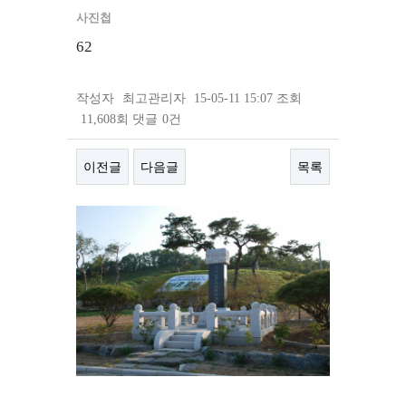
사진첩
62
작성자
최고관리자
15-05-11 15:07
조회
11,608회
댓글
0건
이전글
다음글
목록
본문