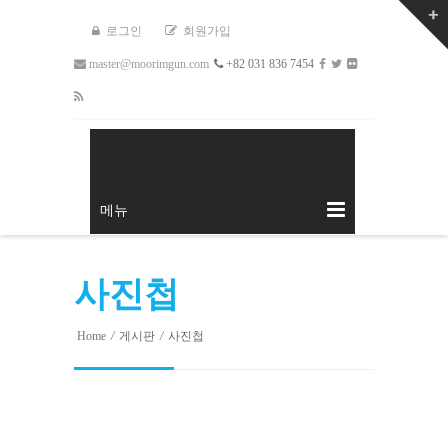
로그인
회원가입
master@moorimgun.com
+82 031 836 7454
메뉴
사진첩
Home
/
게시판
/
사진첩