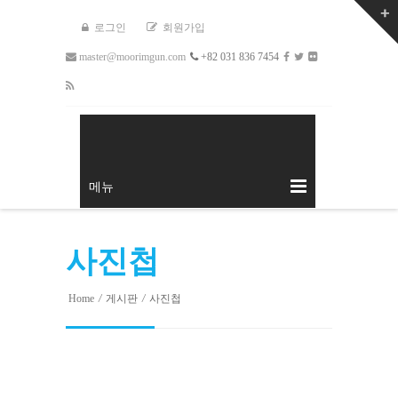
로그인
회원가입
master@moorimgun.com
+82 031 836 7454
메뉴
사진첩
Home
/
게시판
/
사진첩