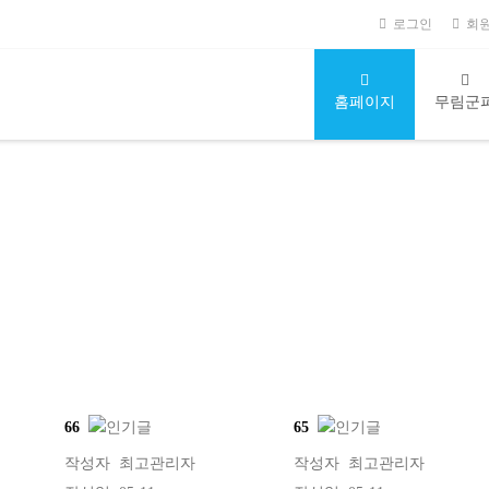
로그인
회
홈페이지
무림군
66
65
작성자
최고관리자
작성자
최고관리자